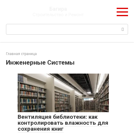
Перейти
Багира
к
Строительство и Ремонт
контенту
Поиск:
Главная страница
Инженерные Системы
Вентиляция библиотеки: как
контролировать влажность для
сохранения книг