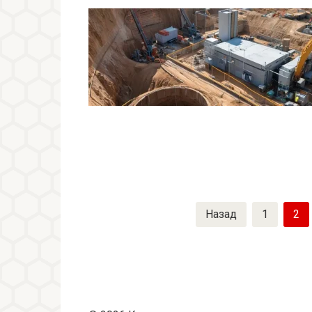
Пагинация
Назад
1
2
записей