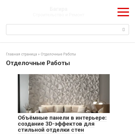
Перейти
Багира
к
Строительство и Ремонт
контенту
Поиск:
Главная страница
»
Отделочные Работы
Отделочные Работы
Объёмные панели в интерьере:
создание 3D-эффектов для
стильной отделки стен