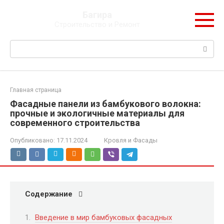
Перейти
Багира
к
Строительство и Ремонт
контенту
Поиск:
Главная страница
Фасадные панели из бамбукового волокна:
прочные и экологичные материалы для
современного строительства
Опубликовано:
17.11.2024
Кровля и Фасады
Содержание
Введение в мир бамбуковых фасадных