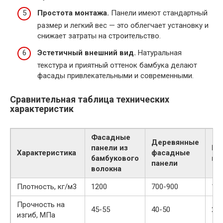
Простота монтажа.
Панели имеют стандартный
размер и легкий вес — это облегчает установку и
снижает затраты на строительство.
Эстетичный внешний вид.
Натуральная
текстура и приятный оттенок бамбука делают
фасады привлекательными и современными.
Сравнительная таблица технических
характеристик
Фасадные
Деревянные
панели из
Ви
Характеристика
фасадные
бамбукового
па
панели
волокна
Плотность, кг/м3
1200
700-900
14
Прочность на
45-55
40-50
20-
изгиб, МПа