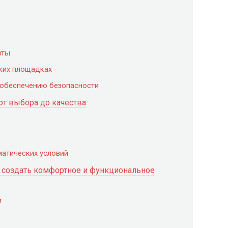
рты
ских площадках
 обеспечению безопасности
от выбора до качества
матических условий
к создать комфортное и функциональное
и