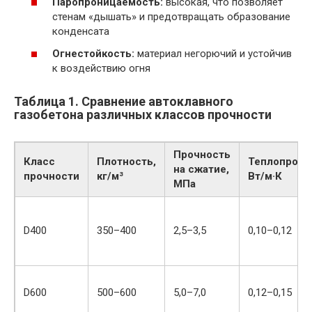
Паропроницаемость:
высокая, что позволяет
стенам «дышать» и предотвращать образование
конденсата
Огнестойкость:
материал негорючий и устойчив
к воздействию огня
Таблица 1. Сравнение автоклавного
газобетона различных классов прочности
Прочность
Класс
Плотность,
Теплопрово
на сжатие,
прочности
кг/м³
Вт/м·К
МПа
D400
350–400
2,5–3,5
0,10–0,12
D600
500–600
5,0–7,0
0,12–0,15