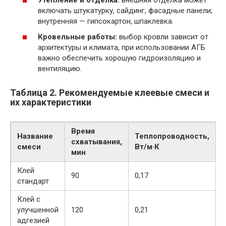
включать штукатурку, сайдинг, фасадные панели;
внутренняя — гипсокартон, шпаклевка.
Кровельные работы:
выбор кровли зависит от
архитектуры и климата, при использовании АГБ
важно обеспечить хорошую гидроизоляцию и
вентиляцию.
Таблица 2. Рекомендуемые клеевые смеси и
их характеристики
Время
Название
Теплопроводность,
схватывания,
смеси
Вт/м·К
мин
Клей
90
0,17
стандарт
н
Клей с
улучшенной
120
0,21
с
адгезией
н