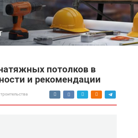
т
натяжных потолков в
нности и рекомендации
троительства