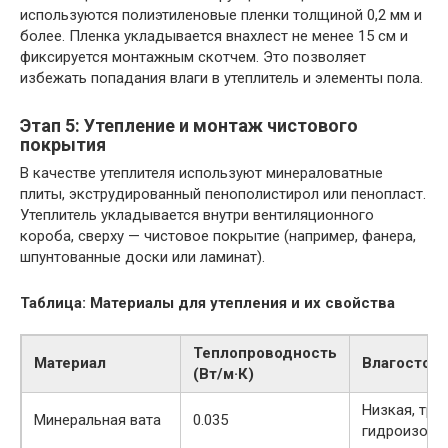
используются полиэтиленовые пленки толщиной 0,2 мм и
более. Пленка укладывается внахлест не менее 15 см и
фиксируется монтажным скотчем. Это позволяет
избежать попадания влаги в утеплитель и элементы пола.
Этап 5: Утепление и монтаж чистового
покрытия
В качестве утеплителя используют минераловатные
плиты, экструдированный пенополистирол или пенопласт.
Утеплитель укладывается внутри вентиляционного
короба, сверху — чистовое покрытие (например, фанера,
шпунтованные доски или ламинат).
Таблица: Материалы для утепления и их свойства
Теплопроводность
Материал
Влагостой
(Вт/м·К)
Низкая, тре
Минеральная вата
0.035
гидроизоля