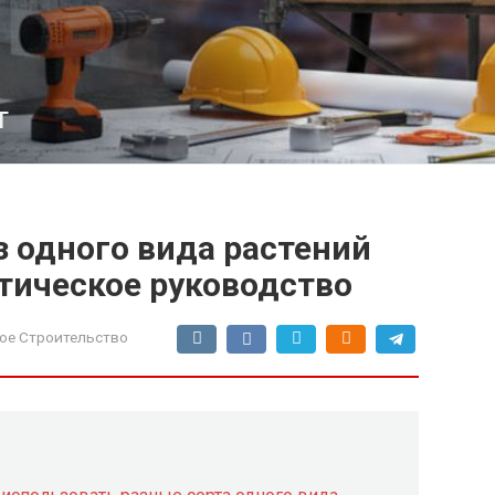
т
 одного вида растений
тическое руководство
ое Строительство