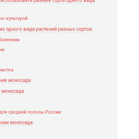
 использовать разные сорта одного вида
но-культурой
з одного вида растений разных сортов
 болезням
ия
частка
ания моносада
я моносада
для средней полосы России
ании моносада