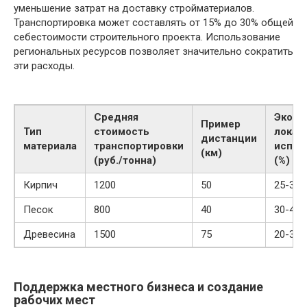
уменьшение затрат на доставку стройматериалов.
Транспортировка может составлять от 15% до 30% общей
себестоимости строительного проекта. Использование
региональных ресурсов позволяет значительно сократить
эти расходы.
Средняя
Эконо
Пример
Тип
стоимость
локал
дистанции
материала
транспортировки
испол
(км)
(руб./тонна)
(%)
Кирпич
1200
50
25-35
Песок
800
40
30-40
Древесина
1500
75
20-30
Поддержка местного бизнеса и создание
рабочих мест