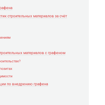
графена
тик строительных материалов за счёт
шениям
троительных материалов с графеном
роительстве?
позитах
димости
ции по внедрению графена