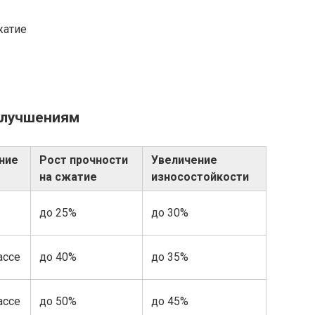
жатие
улучшениям
ние
Рост прочности
Увеличение
на сжатие
износостойкости
до 25%
до 30%
ассе
до 40%
до 35%
ассе
до 50%
до 45%