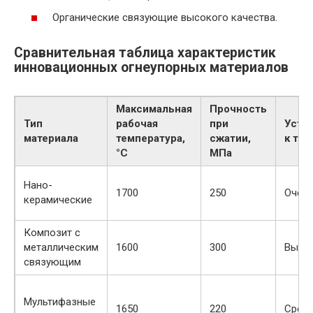
Органические связующие высокого качества.
Сравнительная таблица характеристик
инновационных огнеупорных материалов
Максимальная
Прочность
Тип
рабочая
при
Усто
материала
температура,
сжатии,
к те
°C
МПа
Нано-
1700
250
Очень
керамические
Композит с
металлическим
1600
300
Высо
связующим
Мультифазные
1650
220
Сред